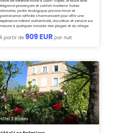
Havre de sérénité niché à Saint-Tropez, le Muse allie
élégance provençale et confort moderne. Suites
intimistes, jardin écologique, piscine miroir et
gastronomie raffinée s'harmonisent pour offrir une
expérience mêlant authenticité, discrétion et service sur
mesure à quelques minutes des plages et du village.
909 EUR
À partir de
par nuit
Hôtel 3 étoiles