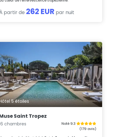
au cœur de l’effervescence tropézienne.
262 EUR
À partir de
par nuit
Hôtel 5 étoiles
Muse Saint Tropez
16 chambres
Noté 9.3
(179 avis)