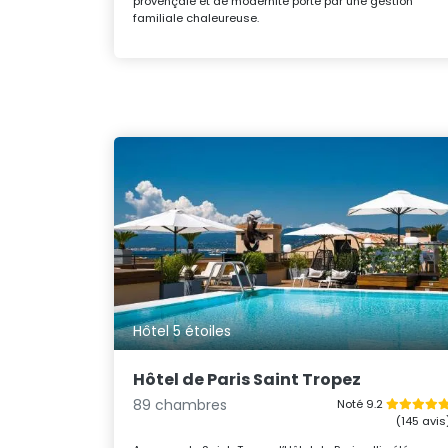
provençale et de modernité porté par une gestion
familiale chaleureuse.
Hôtel 5 étoiles
Hôtel de Paris Saint Tropez
89 chambres
Noté 9.2
(145 avis