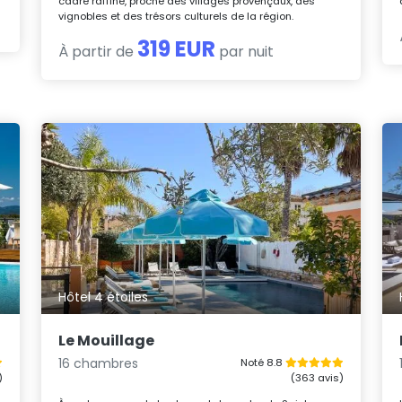
cadre raffiné, proche des villages provençaux, des
vignobles et des trésors culturels de la région.
319 EUR
À partir de
par nuit
Hôtel 4 étoiles
Le Mouillage
16 chambres
Noté 8.8
)
(363 avis)