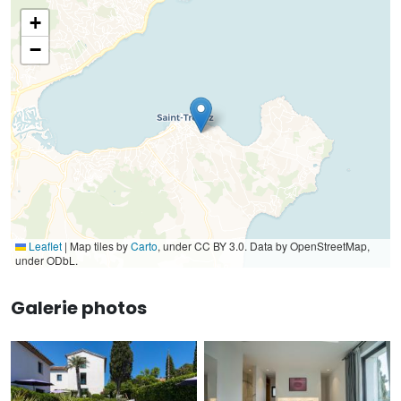
+
−
Leaflet
|
Map tiles by
Carto
, under CC BY 3.0. Data by OpenStreetMap,
under ODbL.
Galerie photos