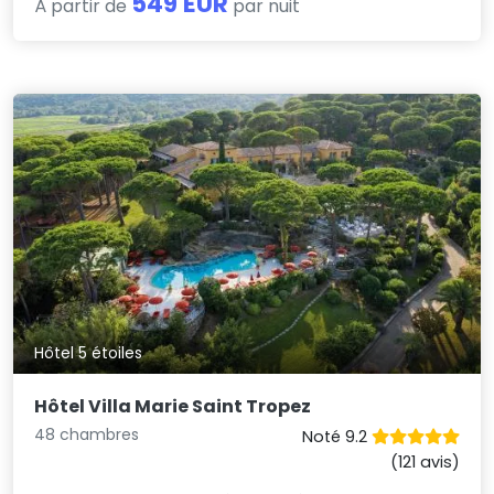
549 EUR
À partir de
par nuit
Hôtel 5 étoiles
Hôtel Villa Marie Saint Tropez
48 chambres
Noté 9.2
(121 avis)