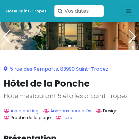
Saisissez
Hotel Saint-Tropez
vos
dates
5 rue des Remparts, 83990 Saint-Tropez
Hôtel de la Ponche
Hôtel-restaurant 5 étoiles à Saint Tropez
Avec parking
Animaux acceptés
Design
Proche de la plage
Luxe
Présentation