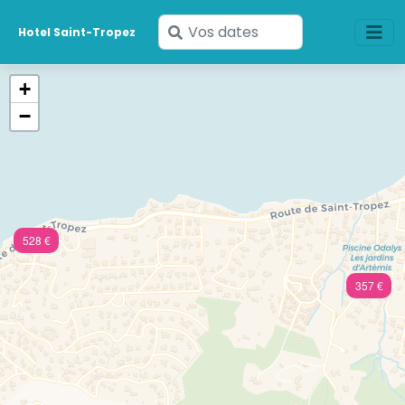
Saisissez
Hotel Saint-Tropez
vos
dates
+
−
528 €
357 €