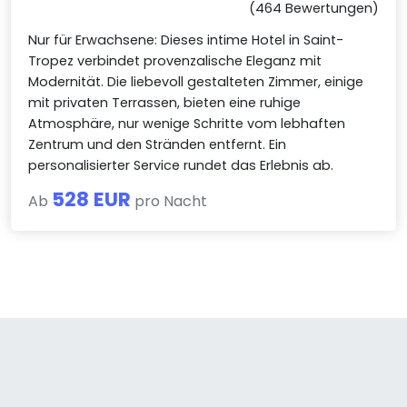
(464 Bewertungen)
Nur für Erwachsene: Dieses intime Hotel in Saint-
Tropez verbindet provenzalische Eleganz mit
Modernität. Die liebevoll gestalteten Zimmer, einige
mit privaten Terrassen, bieten eine ruhige
Atmosphäre, nur wenige Schritte vom lebhaften
Zentrum und den Stränden entfernt. Ein
personalisierter Service rundet das Erlebnis ab.
528 EUR
Ab
pro Nacht