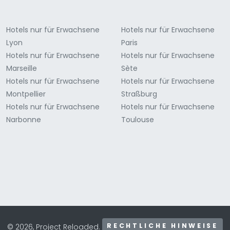
Hotels nur für Erwachsene
Hotels nur für Erwachsene
Lyon
Paris
Hotels nur für Erwachsene
Hotels nur für Erwachsene
Marseille
Sète
Hotels nur für Erwachsene
Hotels nur für Erwachsene
Montpellier
Straßburg
Hotels nur für Erwachsene
Hotels nur für Erwachsene
Narbonne
Toulouse
RECHTLICHE HINWEISE
© 2026, Project Reloaded.