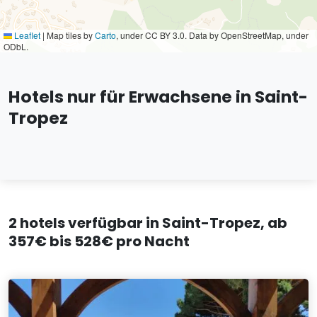
Leaflet
|
Map tiles by
Carto
, under CC BY 3.0. Data by OpenStreetMap, under
ODbL.
Hotels nur für Erwachsene in Saint-
Tropez
2 hotels verfügbar in Saint-Tropez, ab
357€ bis 528€ pro Nacht