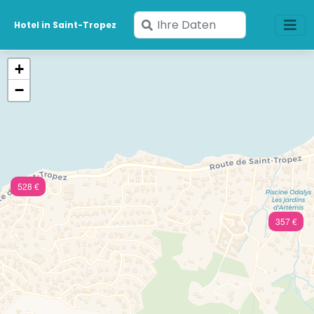
Geben
Hotel in Saint-Tropez
Sie
Ihre
+
Daten
−
ein
528 €
357 €