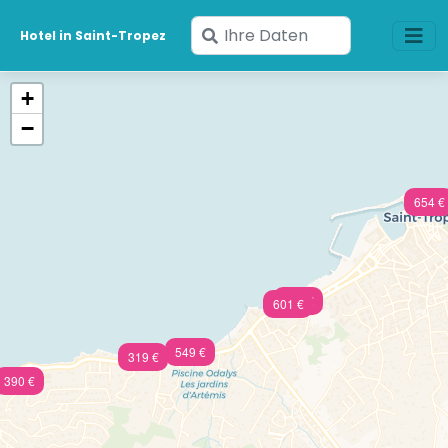
Geben
Hotel in Saint-Tropez
Sie
Ihre
+
Daten
−
ein
654 €
314 €
601 €
549 €
319 €
390 €