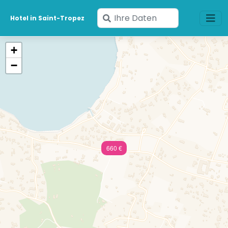
Geben
Hotel in Saint-Tropez
Sie
Ihre
+
Daten
−
ein
660 €