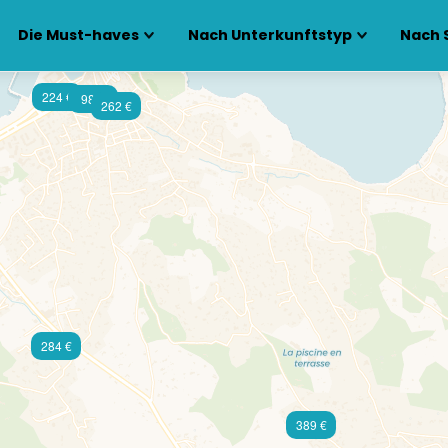
Die Must-haves
Nach Unterkunftstyp
Nach 
224 €
98 €
262 €
284 €
389 €