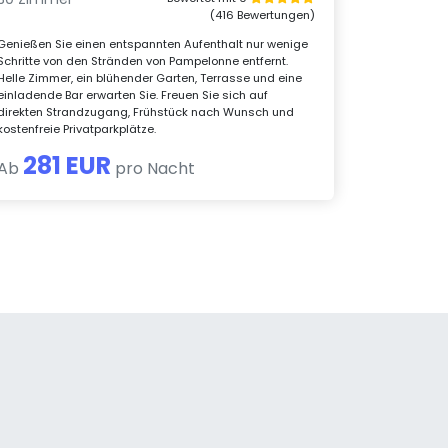
(416 Bewertungen)
Genießen Sie einen entspannten Aufenthalt nur wenige
Schritte von den Stränden von Pampelonne entfernt.
Helle Zimmer, ein blühender Garten, Terrasse und eine
einladende Bar erwarten Sie. Freuen Sie sich auf
direkten Strandzugang, Frühstück nach Wunsch und
kostenfreie Privatparkplätze.
281 EUR
Ab
pro Nacht