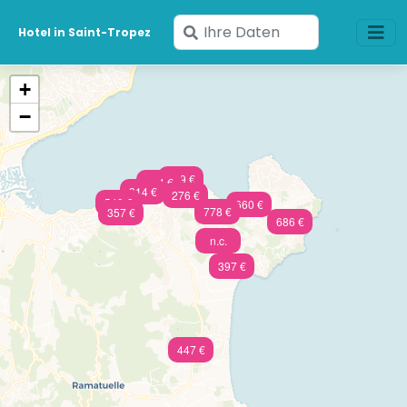
Geben
Hotel in Saint-Tropez
Sie
Ihre
+
Daten
−
ein
809 €
824 €
314 €
276 €
549 €
660 €
778 €
357 €
686 €
n.c.
397 €
447 €