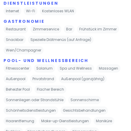
DIENSTLEISTUNGEN
Internet
Wi-Fi
Kostenloses WLAN
GASTRONOMIE
Restaurant
Zimmerservice
Bar
Frühstück im Zimmer
Snackbar
Spezielle Diätmenüs (auf Anfrage)
Wein/Champagner
POOL- UND WELLNESSBEREICH
Fitnesscenter
Solarium
Spa und Wellness
Massagen
Außenpool
Privatstrand
Außenpool (ganzjährig)
Beheizter Pool
Flacher Bereich
Sonnenliegen oder Strandstühle
Sonnenschirme
Schönheitsdienstleistungen
Gesichtsbehandlungen
Haarentfernung
Make-up-Dienstleistungen
Maniküre