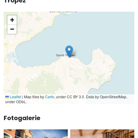
Tropez
+
−
Leaflet
|
Map tiles by
Carto
, under CC BY 3.0. Data by OpenStreetMap,
under ODbL.
Fotogalerie