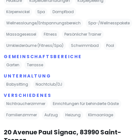
Pediküre
Körperbehandlungen
Körperpeeling
Körperwickel
Spa
Dampfbad
Wellnesslounge/Entspannungsbereich
Spa-/Wellnesspakete
Massagesessel
Fitness
Persönlicher Trainer
Umkleideräume (Fitness/Spa)
Schwimmbad
Pool
GEMEINSCHAFTSBEREICHE
Garten
Terrasse
UNTERHALTUNG
Babysitting
Nachtclub/DJ
VERSCHIEDENES
Nichtraucherzimmer
Einrichtungen für behinderte Gäste
Familienzimmer
Aufzug
Heizung
Klimaanlage
20 Avenue Paul Signac, 83990 Saint-