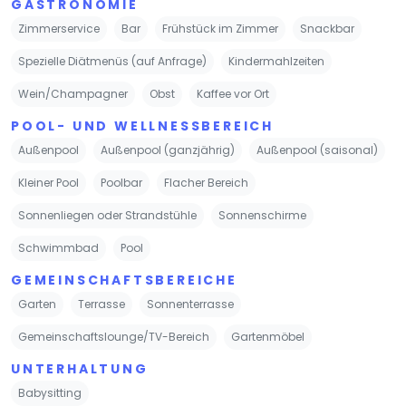
GASTRONOMIE
Zimmerservice
Bar
Frühstück im Zimmer
Snackbar
Spezielle Diätmenüs (auf Anfrage)
Kindermahlzeiten
Wein/Champagner
Obst
Kaffee vor Ort
POOL- UND WELLNESSBEREICH
Außenpool
Außenpool (ganzjährig)
Außenpool (saisonal)
Kleiner Pool
Poolbar
Flacher Bereich
Sonnenliegen oder Strandstühle
Sonnenschirme
Schwimmbad
Pool
GEMEINSCHAFTSBEREICHE
Garten
Terrasse
Sonnenterrasse
Gemeinschaftslounge/TV-Bereich
Gartenmöbel
UNTERHALTUNG
Babysitting