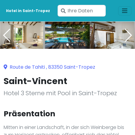
Geben
Hotel in Saint-Tropez
Sie
Ihre
Daten
ein
Route de Tahiti , 83350 Saint-Tropez
Saint-Vincent
Hotel 3 Sterne mit Pool in Saint-Tropez
Präsentation
Mitten in einer Landschaft, in der sich Weinberge bis
zum Horizont erstrecken, offenbart sich das Hôtel