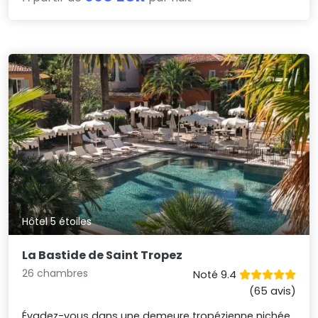
Hôtel 5 étoiles
La Bastide de Saint Tropez
26 chambres
Noté 9.4
(65 avis)
Évadez-vous dans une demeure tropézienne nichée