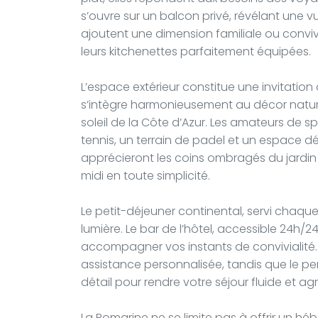
s’ouvre sur un balcon privé, révélant une vue
ajoutent une dimension familiale ou convivi
leurs kitchenettes parfaitement équipées.
L’espace extérieur constitue une invitatio
s’intègre harmonieusement au décor nature
soleil de la Côte d’Azur. Les amateurs de 
tennis, un terrain de padel et un espace dé
apprécieront les coins ombragés du jardin 
midi en toute simplicité.
Le petit-déjeuner continental, servi chaqu
lumière. Le bar de l’hôtel, accessible 24h/
accompagner vos instants de convivialité.
assistance personnalisée, tandis que le pe
détail pour rendre votre séjour fluide et ag
La Romarine ne se limite pas à offrir un hé