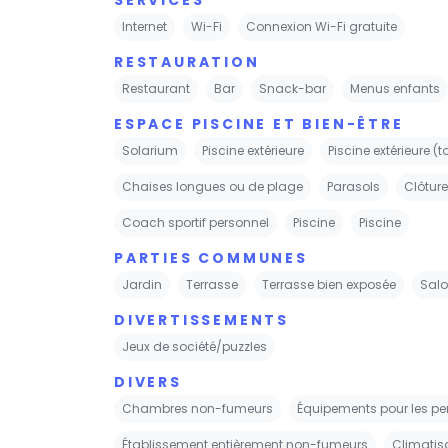
Internet
Wi-Fi
Connexion Wi-Fi gratuite
RESTAURATION
Restaurant
Bar
Snack-bar
Menus enfants
ESPACE PISCINE ET BIEN-ÊTRE
Solarium
Piscine extérieure
Piscine extérieure (t
Chaises longues ou de plage
Parasols
Clôture
Coach sportif personnel
Piscine
Piscine
PARTIES COMMUNES
Jardin
Terrasse
Terrasse bien exposée
Salo
DIVERTISSEMENTS
Jeux de société/puzzles
DIVERS
Chambres non-fumeurs
Équipements pour les p
Établissement entièrement non-fumeurs
Climatis