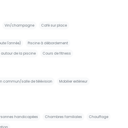
Vin/champagne
Café sur place
oute l'année)
Piscine à débordement
 autour de la piscine
Cours de fitness
n commun/salle de télévision
Mobilier extérieur
ersonnes handicapées
Chambres familiales
Chauffage
ation