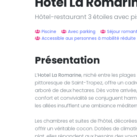
Hotel La Romari
Hôtel-restaurant 3 étoiles avec pi
Piscine
Avec parking
Séjour roman
Accessible aux personnes à mobilité réduite
Présentation
L’
Hotel La Romarine
, niché entre les plag
pittoresque de Saint-Tropez, offre un cad
arboré de deux hectares. Dès votre arrivée
confort et convivialité se conjuguent harmo
les allées insufflent une ambiance médite
Les chambres et suites de l’hôtel, décorées
offrir un véritable cocon. Dotées de climati
plat, elles répondent aux besoins des vo