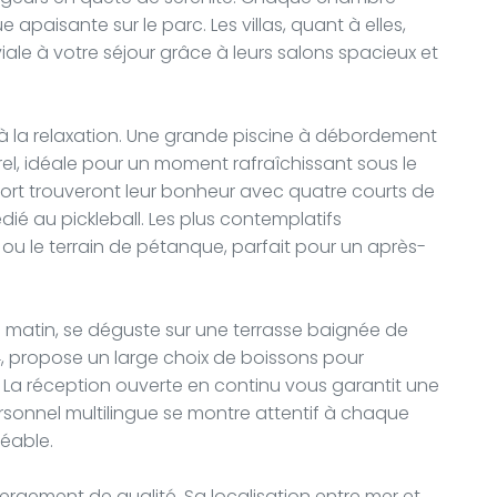
 apaisante sur le parc. Les villas, quant à elles,
ale à votre séjour grâce à leurs salons spacieux et
n à la relaxation. Une grande piscine à débordement
l, idéale pour un moment rafraîchissant sous le
sport trouveront leur bonheur avec quatre courts de
dié au pickleball. Les plus contemplatifs
ou le terrain de pétanque, parfait pour un après-
e matin, se déguste sur une terrasse baignée de
24, propose un large choix de boissons pour
 La réception ouverte en continu vous garantit une
rsonnel multilingue se montre attentif à chaque
réable.
bergement de qualité. Sa localisation entre mer et