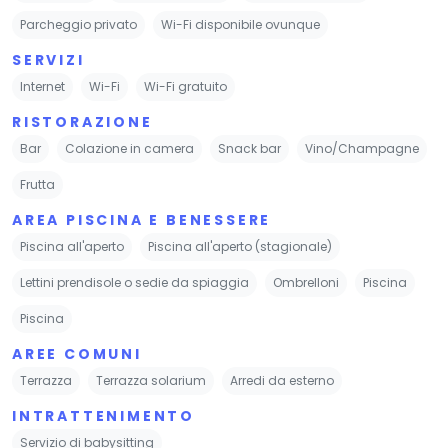
Parcheggio privato
Wi-Fi disponibile ovunque
SERVIZI
Internet
Wi-Fi
Wi-Fi gratuito
RISTORAZIONE
Bar
Colazione in camera
Snack bar
Vino/Champagne
Frutta
AREA PISCINA E BENESSERE
Piscina all'aperto
Piscina all'aperto (stagionale)
Lettini prendisole o sedie da spiaggia
Ombrelloni
Piscina
Piscina
AREE COMUNI
Terrazza
Terrazza solarium
Arredi da esterno
INTRATTENIMENTO
Servizio di babysitting