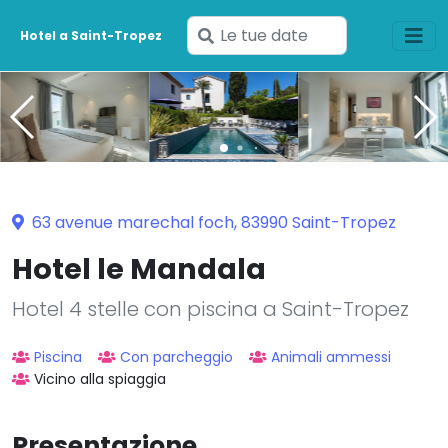
Inserisci
Hotel a Saint-Tropez
le
tue
date
63 avenue marechal foch, 83990 Saint-Tropez
Hotel le Mandala
Hotel 4 stelle con piscina a Saint-Tropez
Piscina
Con parcheggio
Animali ammessi
Vicino alla spiaggia
Presentazione