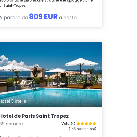
esplorando le pittoresche stradine e le spiagge vicine
di Saint-Tropez.
809 EUR
A partire da
a notte
Hotel 5 stelle
Hotel de Paris Saint Tropez
89 camere
Voto 9.2
(145 recensioni)