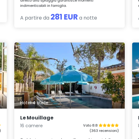
diretto alla spiaggia garantisce momenti
indimenticabili in famiglia.
281 EUR
A partire da
a notte
Hotel 4 stelle
Le Mouillage
16 camere
Voto 8.8
)
(363 recensioni)