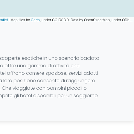
aflet
|
Map tiles by
Carto
, under CC BY 3.0. Data by OpenStreetMap, under ODbL.
e scoperte esotiche in uno scenario baciato
ittà offre una gamma di attività che
tel offrono camere spaziose, servizi adatti
 La loro posizione consente di raggiungere
e. Che viaggiate con bambini piccoli o
rite gli hotel disponibili per un soggiorno