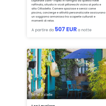
Esplorate Saint-Tropez in famiglia da questo hotel
raffinato, situato in vicoli pittoreschi vicino al porto e
alla Cittadella. Camere spaziose e servizi come
piscina, concierge e attività personalizzate assicurano
un soggiorno armonioso tra scoperte culturali e
momenti di relax.
507 EUR
A partire da
a notte
Hotel 3 stelle