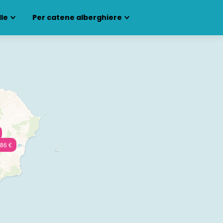
lle
Per catene alberghiere
86 €