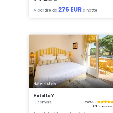
vicoli pittoreschi.
276 EUR
A partire da
a notte
Hotel 4 stelle
Hotel Le Y
13 camere
Voto 9.5
(71 recensioni