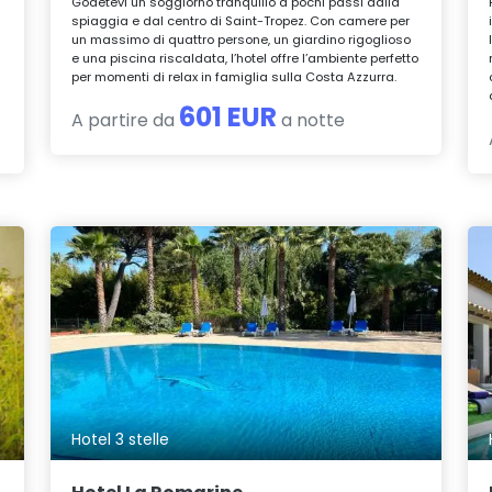
Godetevi un soggiorno tranquillo a pochi passi dalla
spiaggia e dal centro di Saint-Tropez. Con camere per
un massimo di quattro persone, un giardino rigoglioso
e una piscina riscaldata, l’hotel offre l’ambiente perfetto
per momenti di relax in famiglia sulla Costa Azzurra.
601 EUR
A partire da
a notte
Hotel 3 stelle