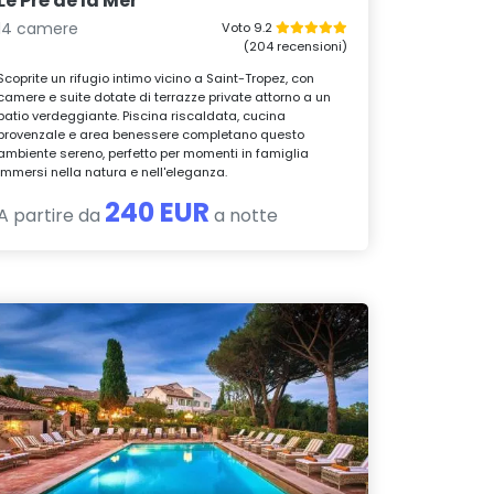
Le Pré de la Mer
14 camere
Voto 9.2
(204 recensioni)
Scoprite un rifugio intimo vicino a Saint-Tropez, con
camere e suite dotate di terrazze private attorno a un
patio verdeggiante. Piscina riscaldata, cucina
provenzale e area benessere completano questo
ambiente sereno, perfetto per momenti in famiglia
immersi nella natura e nell'eleganza.
240 EUR
A partire da
a notte