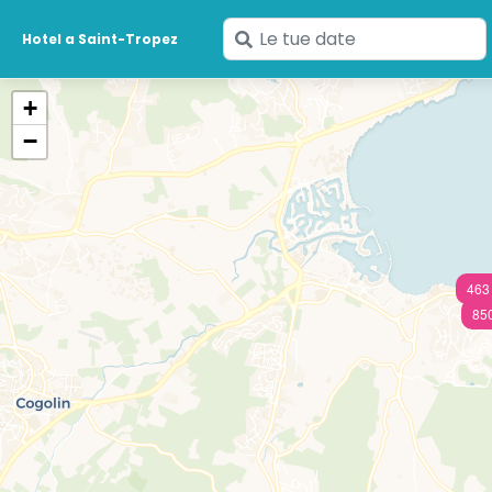
Inserisci
Hotel a Saint-Tropez
le
tue
+
date
−
463
85