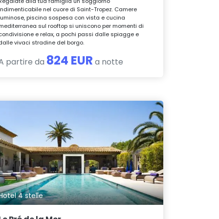
Regalate alla tua famiglia un soggiorno
indimenticabile nel cuore di Saint-Tropez. Camere
luminose, piscina sospesa con vista e cucina
mediterranea sul rooftop si uniscono per momenti di
condivisione e relax, a pochi passi dalle spiagge e
dalle vivaci stradine del borgo.
824 EUR
A partire da
a notte
Hotel 4 stelle