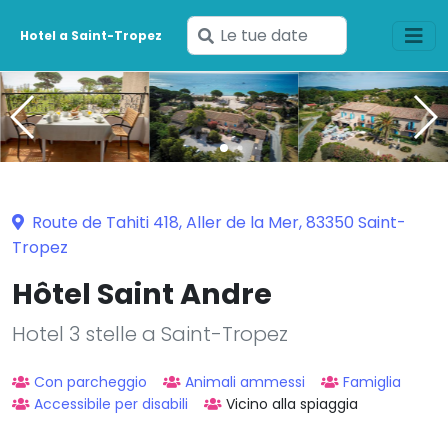
Inserisci
Hotel a Saint-Tropez
le
tue
date
Route de Tahiti 418, Aller de la Mer, 83350 Saint-
Tropez
Hôtel Saint Andre
Hotel 3 stelle a Saint-Tropez
Con parcheggio
Animali ammessi
Famiglia
Accessibile per disabili
Vicino alla spiaggia