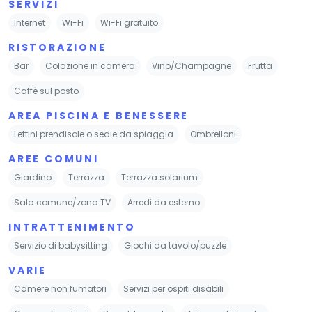
SERVIZI
Internet
Wi-Fi
Wi-Fi gratuito
RISTORAZIONE
Bar
Colazione in camera
Vino/Champagne
Frutta
Caffè sul posto
AREA PISCINA E BENESSERE
Lettini prendisole o sedie da spiaggia
Ombrelloni
AREE COMUNI
Giardino
Terrazza
Terrazza solarium
Sala comune/zona TV
Arredi da esterno
INTRATTENIMENTO
Servizio di babysitting
Giochi da tavolo/puzzle
VARIE
Camere non fumatori
Servizi per ospiti disabili