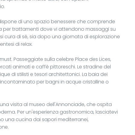
io.
el dispone di uno spazio benessere che comprende
 per trattamenti dove vi attendono massaggi su
si cura di sé, sia dopo una giornata di esplorazione
tesi di relax.
 must. Passeggiate sulla celebre Place des Lices,
ti animati e caffè pittoreschi. Le stradine del
que di stilisti e tesori architettonici. La baia dei
 incontaminato per bagni in acque cristalline o
una visita al museo dell'Annonciade, che ospita
oderna. Per un'esperienza gastronomica, lasciatevi
no una cucina dai sapori mediterranei,
one.