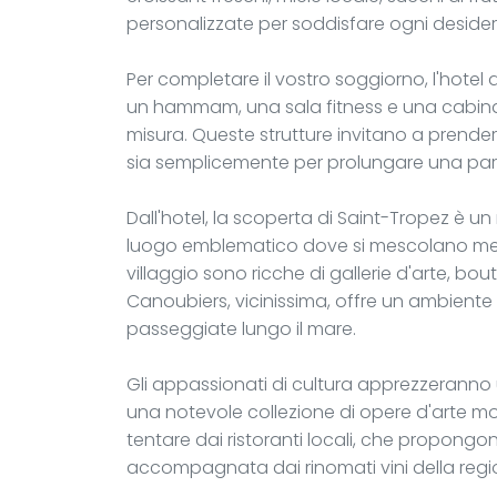
personalizzate per soddisfare ogni desider
Per completare il vostro soggiorno, l'hot
un hammam, una sala fitness e una cabina
misura. Queste strutture invitano a prender
sia semplicemente per prolungare una paren
Dall'hotel, la scoperta di Saint-Tropez è un
luogo emblematico dove si mescolano merca
villaggio sono ricche di gallerie d'arte, bouti
Canoubiers, vicinissima, offre un ambiente
passeggiate lungo il mare.
Gli appassionati di cultura apprezzeranno 
una notevole collezione di opere d'arte m
tentare dai ristoranti locali, che propongo
accompagnata dai rinomati vini della regi