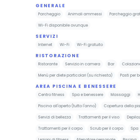
GENERALE
Parcheggio
Animali ammessi
Parcheggio grat
Wi-Fi disponibile ovunque
SERVIZI
Internet
Wi-Fi
Wi-Fi gratuito
RISTORAZIONE
Ristorante
Servizio in camera
Bar
Colazion
Menù per diete particolari (su richiesta)
Pasti per 
AREA PISCINA E BENESSERE
Centro fitness
Spa e benessere
Massaggi
Piscina all'aperto (tutto l'anno)
Copertura della pi
Servizi di bellezza
Trattamenti per il viso
Depila
Trattamenti per il corpo
Scrub per il corpo
Spa
Lezioni di fitness
Allenatore personale
Piscina