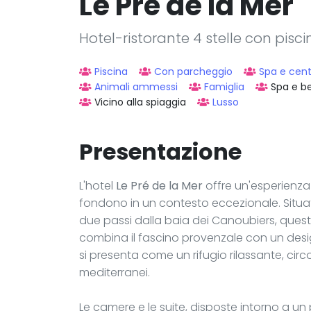
Le Pré de la Mer
Hotel-ristorante 4 stelle con pisc
Piscina
Con parcheggio
Spa e cen
Animali ammessi
Famiglia
Spa e b
Vicino alla spiaggia
Lusso
Presentazione
L'hotel
Le Pré de la Mer
offre un'esperienza 
fondono in un contesto eccezionale. Situa
due passi dalla baia dei Canoubiers, questa 
combina il fascino provenzale con un des
si presenta come un rifugio rilassante, cir
mediterranei.
Le camere e le suite, disposte intorno a un