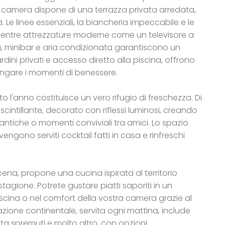
ni camera dispone di una terrazza privata arredata,
à. Le linee essenziali, la biancheria impeccabile e le
, mentre attrezzature moderne come un televisore a
a, minibar e aria condizionata garantiscono un
rdini privati e accesso diretto alla piscina, offrono
ungare i momenti di benessere.
tto l'anno costituisce un vero rifugio di freschezza. Di
cintillante, decorato con riflessi luminosi, creando
tiche o momenti conviviali tra amici. Lo spazio
ono serviti cocktail fatti in casa e rinfreschi
 cena, propone una cucina ispirata al territorio
stagione. Potrete gustare piatti saporiti in un
scina o nel comfort della vostra camera grazie al
lazione continentale, servita ogni mattina, include
utta spremuti e molto altro, con opzioni