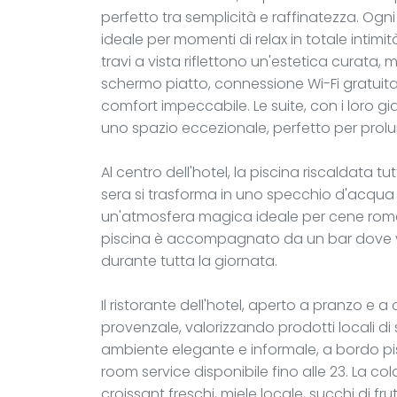
perfetto tra semplicità e raffinatezza. Og
ideale per momenti di relax in totale intimit
travi a vista riflettono un'estetica curata
schermo piatto, connessione Wi-Fi gratuit
comfort impeccabile. Le suite, con i loro gia
uno spazio eccezionale, perfetto per prol
Al centro dell'hotel, la piscina riscaldata tu
sera si trasforma in uno specchio d'acqua s
un'atmosfera magica ideale per cene roman
piscina è accompagnato da un bar dove veng
durante tutta la giornata.
Il ristorante dell'hotel, aperto a pranzo e a
provenzale, valorizzando prodotti locali di 
ambiente elegante e informale, a bordo pi
room service disponibile fino alle 23. La co
croissant freschi, miele locale, succhi di fr