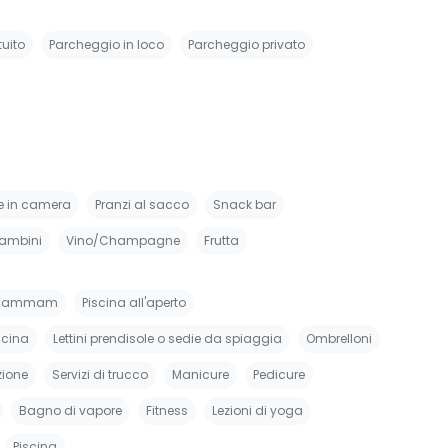
uito
Parcheggio in loco
Parcheggio privato
e in camera
Pranzi al sacco
Snack bar
bambini
Vino/Champagne
Frutta
Hammam
Piscina all'aperto
scina
Lettini prendisole o sedie da spiaggia
Ombrelloni
zione
Servizi di trucco
Manicure
Pedicure
Bagno di vapore
Fitness
Lezioni di yoga
Piscina