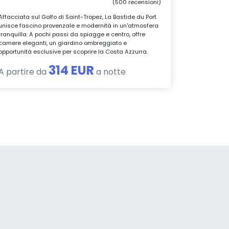
(500 recensioni)
Affacciata sul Golfo di Saint-Tropez, La Bastide du Port
unisce fascino provenzale e modernità in un'atmosfera
tranquilla. A pochi passi da spiagge e centro, offre
camere eleganti, un giardino ombreggiato e
opportunità esclusive per scoprire la Costa Azzurra.
314 EUR
A partire da
a notte
a