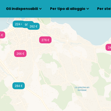
Gli indispensabili
Per tipo di alloggio
Per ste
224 €
98 €
262 €
 €
276 €
24
266 €
284 €