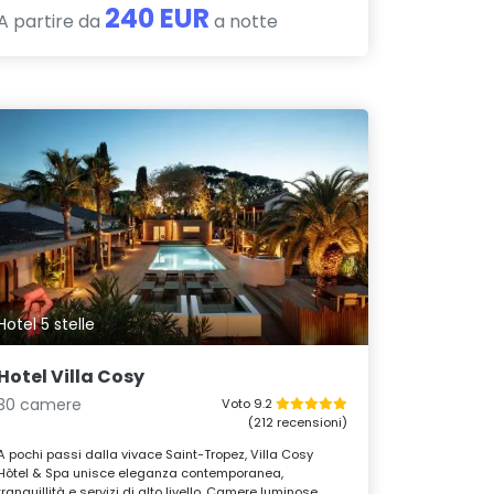
240 EUR
A partire da
a notte
Hotel 5 stelle
Hotel Villa Cosy
30 camere
Voto 9.2
(212 recensioni)
A pochi passi dalla vivace Saint-Tropez, Villa Cosy
Hôtel & Spa unisce eleganza contemporanea,
tranquillità e servizi di alto livello. Camere luminose,