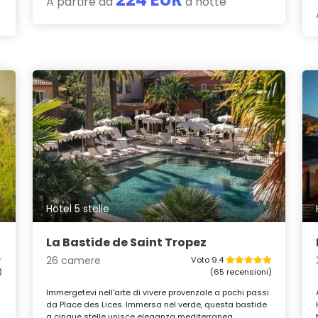
A partire da
a notte
Hotel 5 stelle
La Bastide de Saint Tropez
26 camere
Voto 9.4
)
(65 recensioni)
Immergetevi nell'arte di vivere provenzale a pochi passi
da Place des Lices. Immersa nel verde, questa bastide
a cinque stelle unisce eleganza mediterranea,