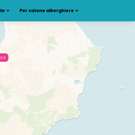
lle
Per catene alberghiere
0 €