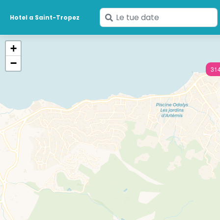
Inserisci
Hotel a Saint-Tropez
le
tue
+
date
−
314