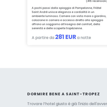
(416 recensioni
A pochi passi dalla spiaggia di Pampelonne, l’Hôtel
Saint André unisce eleganza e cordialità in un
ambiente luminoso. Camere con vista mare o giardino,
colazione in camera e accesso diretto alla spiaggia
offrono un soggiorno all’insegna del comfort, della
serenità e delle scoperte tropézienne.
281 EUR
A partire da
a notte
Versio
DORMIRE BENE A SAINT-TROPEZ
Trovare l’hotel giusto è già l'inizio dell'avv