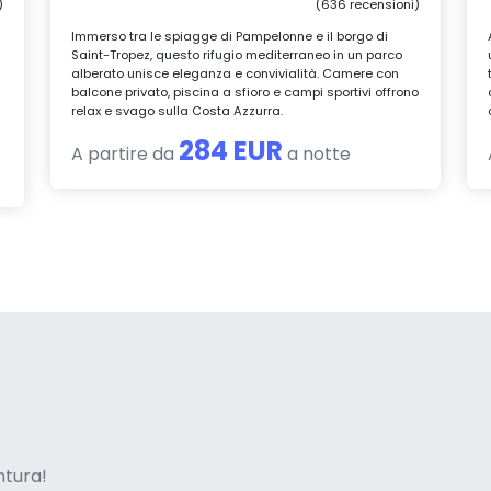
)
(636 recensioni)
Immerso tra le spiagge di Pampelonne e il borgo di
Saint-Tropez, questo rifugio mediterraneo in un parco
alberato unisce eleganza e convivialità. Camere con
balcone privato, piscina a sfioro e campi sportivi offrono
relax e svago sulla Costa Azzurra.
284 EUR
A partire da
a notte
ne italian
entura!