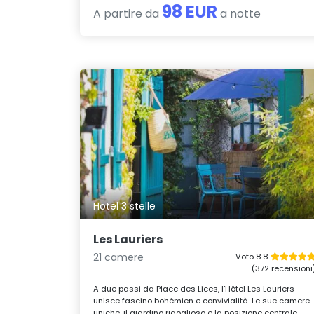
98 EUR
A partire da
a notte
Hotel 3 stelle
Les Lauriers
21 camere
Voto 8.8
(372 recensioni
A due passi da Place des Lices, l’Hôtel Les Lauriers
unisce fascino bohémien e convivialità. Le sue camere
uniche, il giardino rigoglioso e la posizione centrale