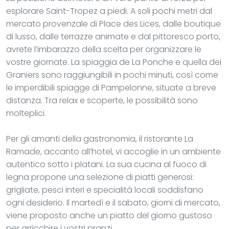
esplorare Saint-Tropez a piedi. A soli pochi metri dal
mercato provenzale di Place des Lices, dalle boutique
di lusso, dalle terrazze animate e dal pittoresco porto,
avrete l’imbarazzo della scelta per organizzare le
vostre giornate. La spiaggia de La Ponche e quella dei
Graniers sono raggiungibili in pochi minuti, così come
le imperdibili spiagge di Pampelonne, situate a breve
distanza. Tra relax e scoperte, le possibilità sono
molteplici.
Per gli amanti della gastronomia, il ristorante La
Ramade, accanto all’hotel, vi accoglie in un ambiente
autentico sotto i platani. La sua cucina al fuoco di
legna propone una selezione di piatti generosi:
grigliate, pesci interi e specialità locali soddisfano
ogni desiderio. Il martedì e il sabato, giorni di mercato,
viene proposto anche un piatto del giorno gustoso
per arricchire i vostri pranzi.