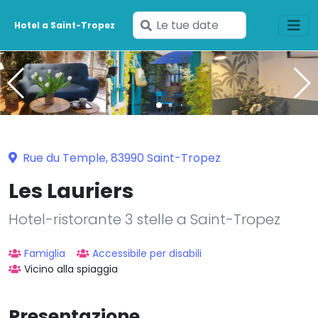
Inserisci
Hotel a Saint-Tropez
le
tue
date
Rue du Temple, 83990 Saint-Tropez
Les Lauriers
Hotel-ristorante 3 stelle a Saint-Tropez
Famiglia
Accessibile per disabili
Vicino alla spiaggia
Presentazione