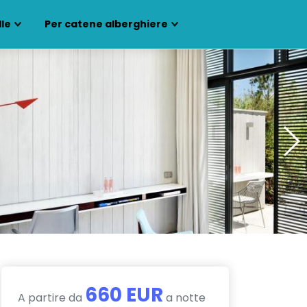
lle
Per catene alberghiere
660 EUR
A partire da
a notte