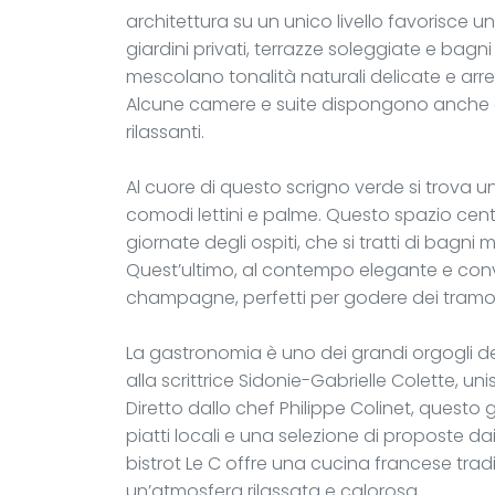
architettura su un unico livello favorisce 
giardini privati, terrazze soleggiate e bagni
mescolano tonalità naturali delicate e arred
Alcune camere e suite dispongono anche di
rilassanti.
Al cuore di questo scrigno verde si trova u
comodi lettini e palme. Questo spazio centr
giornate degli ospiti, che si tratti di bagn
Quest’ultimo, al contempo elegante e convi
champagne, perfetti per godere dei tramon
La gastronomia è uno dei grandi orgogli dell’
alla scrittrice Sidonie-Gabrielle Colette, un
Diretto dallo chef Philippe Colinet, questo 
piatti locali e una selezione di proposte dai
bistrot Le C offre una cucina francese tradi
un’atmosfera rilassata e calorosa.