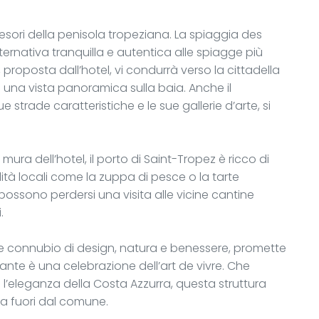
esori della penisola tropeziana. La spiaggia des
lternativa tranquilla e autentica alle spiagge più
proposta dall’hotel, vi condurrà verso la cittadella
una vista panoramica sulla baia. Anche il
 strade caratteristiche e le sue gallerie d’arte, si
ura dell’hotel, il porto di Saint-Tropez è ricco di
lità locali come la zuppa di pesce o la tarte
 possono perdersi una visita alle vicine cantine
.
tile connubio di design, natura e benessere, promette
ante è una celebrazione dell’art de vivre. Che
o l’eleganza della Costa Azzurra, questa struttura
a fuori dal comune.