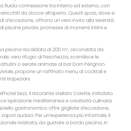
una fluida connessione tra interno ed esterno, con
 arricchiti da docce all’aperto. Questi spazi, dove si
i d’eccezione, offrono un vero invito alla serenità.
 piscine private, promesse di momenti intimi e
na piscina riscaldata di 200 m², circondata da
ale, vero rifugio di freschezza, scandisce le
i mattutini o serate animate al bar Dom Pérignon.
viale, propone un raffinato menu di cocktail e
ti tropeziani.
hotel Sezz. Il ristorante stellato Colette, intitolato
isce ispirazione mediterranea e creatività culinaria.
gioiello gastronomico offre grigliate d’eccezione,
 sapori audaci. Per un’esperienza più informale, il
zionale rivisitata, da gustare a bordo piscina, in