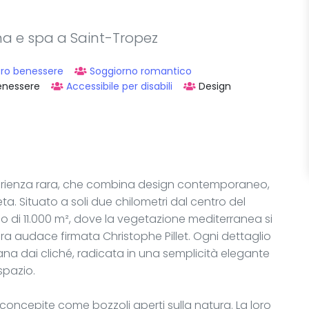
ina e spa a Saint-Tropez
tro benessere
Soggiorno romantico
enessere
Accessibile per disabili
Design
sperienza rara, che combina design contemporaneo,
a. Situato a soli due chilometri dal centro del
rco di 11.000 m², dove la vegetazione mediterranea si
a audace firmata Christophe Pillet. Ogni dettaglio
tana dai cliché, radicata in una semplicità elegante
 spazio.
 concepite come bozzoli aperti sulla natura. La loro