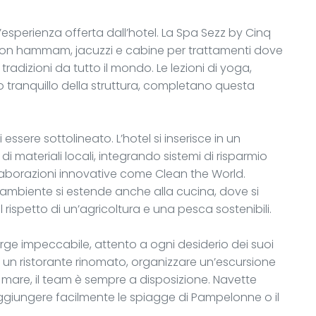
esperienza offerta dall’hotel. La Spa Sezz by Cinq
 con hammam, jacuzzi e cabine per trattamenti dove
 tradizioni da tutto il mondo. Le lezioni di yoga,
o tranquillo della struttura, completano questa
ssere sottolineato. L’hotel si inserisce in un
 di materiali locali, integrando sistemi di risparmio
ollaborazioni innovative come Clean the World.
’ambiente si estende anche alla cucina, dove si
l rispetto di un’agricoltura e una pesca sostenibili.
rge impeccabile, attento a ogni desiderio dei suoi
 in un ristorante rinomato, organizzare un’escursione
in mare, il team è sempre a disposizione. Navette
aggiungere facilmente le spiagge di Pampelonne o il