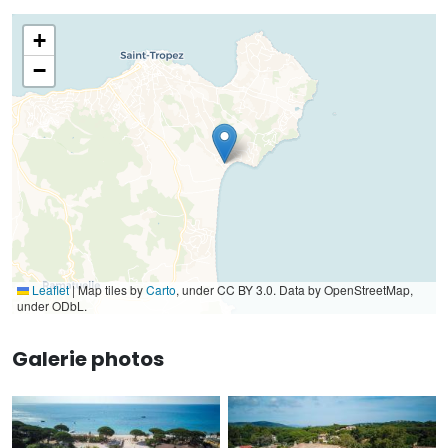
+
−
Leaflet
|
Map tiles by
Carto
, under CC BY 3.0. Data by OpenStreetMap,
under ODbL.
Galerie photos