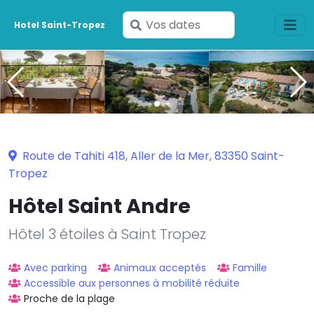
Saisissez
Hotel Saint-Tropez
vos
dates
Route de Tahiti 418, Aller de la Mer, 83350 Saint-
Tropez
Hôtel Saint Andre
Hôtel 3 étoiles à Saint Tropez
Avec parking
Animaux acceptés
Famille
Accessible aux personnes à mobilité réduite
Proche de la plage