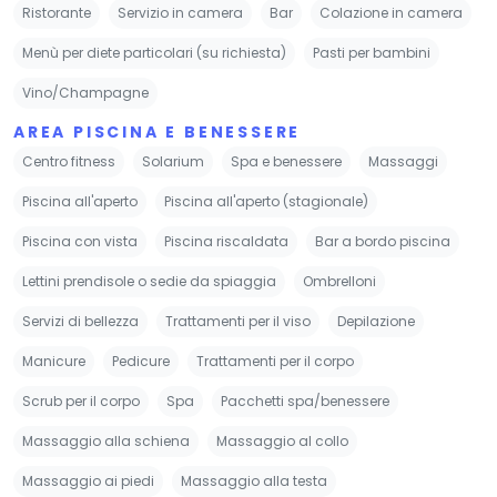
Ristorante
Servizio in camera
Bar
Colazione in camera
Menù per diete particolari (su richiesta)
Pasti per bambini
Vino/Champagne
AREA PISCINA E BENESSERE
Centro fitness
Solarium
Spa e benessere
Massaggi
Piscina all'aperto
Piscina all'aperto (stagionale)
Piscina con vista
Piscina riscaldata
Bar a bordo piscina
Lettini prendisole o sedie da spiaggia
Ombrelloni
Servizi di bellezza
Trattamenti per il viso
Depilazione
Manicure
Pedicure
Trattamenti per il corpo
Scrub per il corpo
Spa
Pacchetti spa/benessere
Massaggio alla schiena
Massaggio al collo
Massaggio ai piedi
Massaggio alla testa