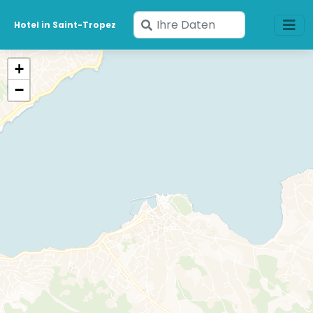
Geben
Hotel in Saint-Tropez
Sie
Ihre
+
Daten
−
ein