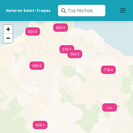
Ingresa
Hotel en Saint-Tropez
tus
fechas
809 €
+
824 €
−
276 €
590 €
266 €
778 €
n.c.
909 €