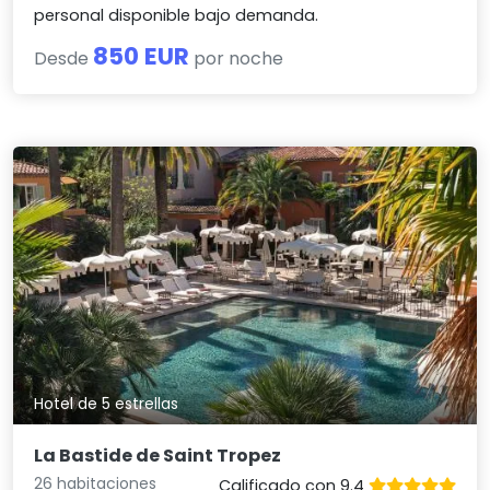
personal disponible bajo demanda.
850 EUR
Desde
por noche
Hotel de 5 estrellas
La Bastide de Saint Tropez
26 habitaciones
Calificado con 9.4