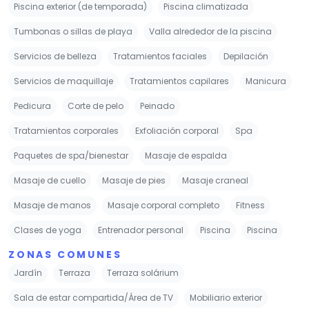
Piscina exterior (de temporada)
Piscina climatizada
Tumbonas o sillas de playa
Valla alrededor de la piscina
Servicios de belleza
Tratamientos faciales
Depilación
Servicios de maquillaje
Tratamientos capilares
Manicura
Pedicura
Corte de pelo
Peinado
Tratamientos corporales
Exfoliación corporal
Spa
Paquetes de spa/bienestar
Masaje de espalda
Masaje de cuello
Masaje de pies
Masaje craneal
Masaje de manos
Masaje corporal completo
Fitness
Clases de yoga
Entrenador personal
Piscina
Piscina
ZONAS COMUNES
Jardín
Terraza
Terraza solárium
Sala de estar compartida/Área de TV
Mobiliario exterior