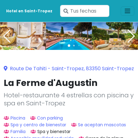
Ingresa
Hotel en Saint-Tropez
tus
fechas
Route De Tahiti - Saint-Tropez, 83350 Saint-Tropez
La Ferme d'Augustin
Hotel-restaurante 4 estrellas con piscina y
spa en Saint-Tropez
Piscina
Con parking
Spa y centro de bienestar
Se aceptan mascotas
Familia
Spa y bienestar