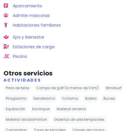
Aparcamiento
Admite mascotas
Habitaciones familiares
Spa y bienestar
Estaciones de carga
Piscina
Otros servicios
ACTIVIDADES
Pista de tenis
Campo de golf (a menos de 3 km)
Windsurf
Piragüismo
Senderismo
Ciclismo
Bolera
Buceo
Equitación
Esnórquel
Material de tenis
Material de bádminton
Galerías de arte temporales
Caminatas
Tours en bicicleta
Clases de cocina