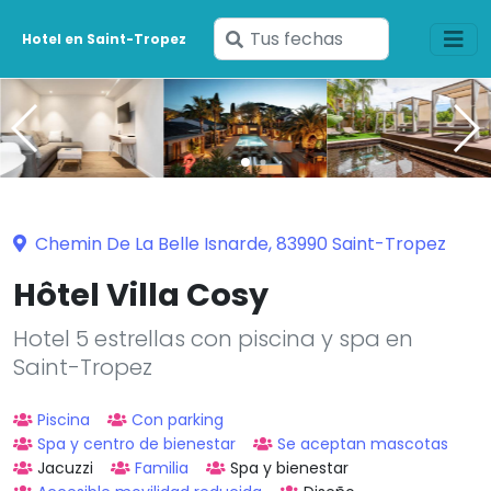
Ingresa
Hotel en Saint-Tropez
tus
fechas
Chemin De La Belle Isnarde, 83990 Saint-Tropez
Hôtel Villa Cosy
Hotel 5 estrellas con piscina y spa en
Saint-Tropez
Piscina
Con parking
Spa y centro de bienestar
Se aceptan mascotas
Jacuzzi
Familia
Spa y bienestar