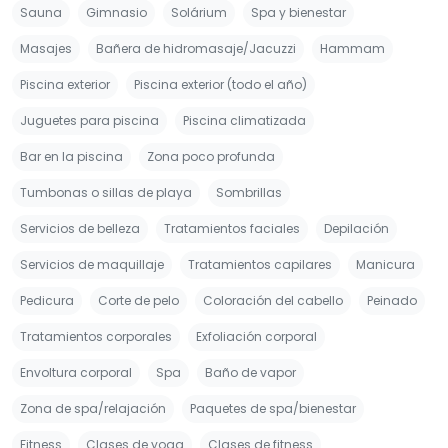
Sauna
Gimnasio
Solárium
Spa y bienestar
Masajes
Bañera de hidromasaje/Jacuzzi
Hammam
Piscina exterior
Piscina exterior (todo el año)
Juguetes para piscina
Piscina climatizada
Bar en la piscina
Zona poco profunda
Tumbonas o sillas de playa
Sombrillas
Servicios de belleza
Tratamientos faciales
Depilación
Servicios de maquillaje
Tratamientos capilares
Manicura
Pedicura
Corte de pelo
Coloración del cabello
Peinado
Tratamientos corporales
Exfoliación corporal
Envoltura corporal
Spa
Baño de vapor
Zona de spa/relajación
Paquetes de spa/bienestar
Fitness
Clases de yoga
Clases de fitness